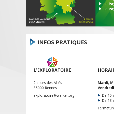
Le
Pa
Le
Pa
INFOS PRATIQUES
L’EXPLORATOIRE
HORAI
2 cours des Alliés
Mardi, Me
35000 Rennes
Vendred
exploratoire@we-ker.org
De 10h
De 13h3
Fermeture