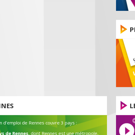
P
NNES
L
n d’emploi de Rennes couvre 3 pays :
ys de Rennes
, dont Rennes est une métropole,