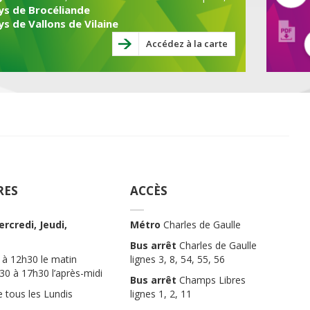
ys de Brocéliande
ys de Vallons de Vilaine
Accédez à la carte
RES
ACCÈS
rcredi, Jeudi,
Métro
Charles de Gaulle
i
Bus arrêt
Charles de Gaulle
 à 12h30 le matin
lignes 3, 8, 54, 55, 56
0 à 17h30 l’après-midi
Bus arrêt
Champs Libres
 tous les Lundis
lignes 1, 2, 11