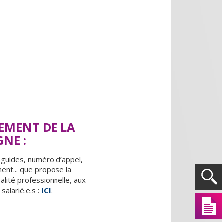
EMENT DE LA
NE :
, guides, numéro d’appel,
nt... que propose la
lité professionnelle, aux
salarié.e.s :
ICI
.