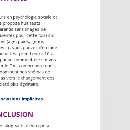
rs en psychologie sociale et
te propose huit tests
garantis sans images de
lentes pour cette fois) sur
es (âge, poids, genre,
es…) : vous pouvez n’en faire
haque test prend entre 10 et
 par un commentaire sur vos
er le TAI, comprendre quels
 dominent nos shémas de
pas vers le changement des
iété plus égalitaire.
sociations implicites
.
INCLUSION
 dirigeants d’entreprise