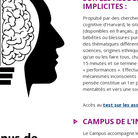
IMPLICITES :
Propulsé par des chercheu
cognitive d’Harvard, le si
(disponibles en français, 
bébêtes ou blessures puru
des thématiques différent
sciences, origines ethniqu
qu’un ou les faire tous, c
15 minutes et se termine
« performances ». Effectu
mécanismes inconscients
pensée constitue un 1er 
mentalités et vers une soc
Accès au
test sur les as
CAMPUS DE L’
Le Campus accompagne les