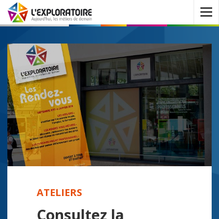
Ouvrir
le
menu
ATELIERS
Consultez la