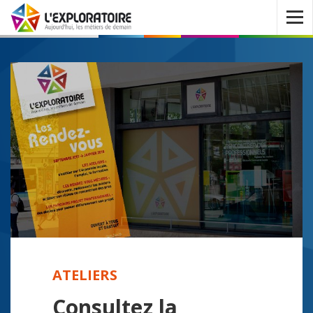
Ouvrir
le
menu
ATELIERS
Consultez la