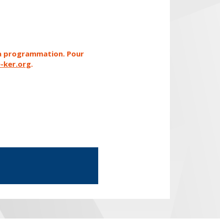
 la programmation. Pour
-ker.org
.