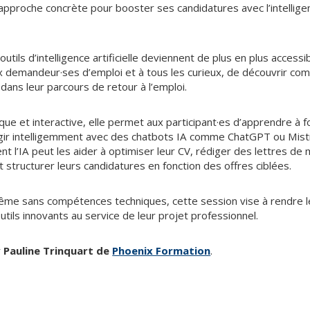
pproche concrète pour booster ses candidatures avec l’intelligence
utils d’intelligence artificielle deviennent de plus en plus access
 demandeur·ses d’emploi et à tous les curieux, de découvrir com
é dans leur parcours de retour à l’emploi.
ue et interactive, elle permet aux participant·es d’apprendre à 
ragir intelligemment avec des chatbots IA comme ChatGPT ou Mist
l’IA peut les aider à optimiser leur CV, rédiger des lettres de 
t structurer leurs candidatures en fonction des offres ciblées.
même sans compétences techniques, cette session vise à rendre l
 outils innovants au service de leur projet professionnel.
r
Pauline Trinquart de
Phoenix Formation
.