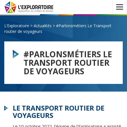
Ouvrir
le
menu
L’Exploratoire
>
Actualités
>
#Parlonsmétiers Le Transport
routier de voyageurs
#PARLONSMÉTIERS LE
TRANSPORT ROUTIER
DE VOYAGEURS
LE TRANSPORT ROUTIER DE
VOYAGEURS
Le 10 octobre 2022, l’équipe de l’Exploratoire a assisté