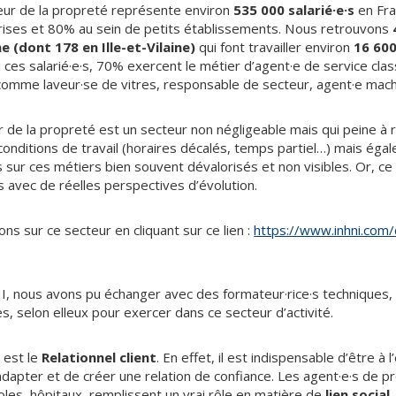
cteur de la propreté représente environ
535 000 salarié·e·s
en Fra
ises et 80% au sein de petits établissements. Nous retrouvons
 (dont 178 en Ille-et-Vilaine)
qui font travailler environ
16 60
i ces salarié·e·s, 70% exercent le métier d’agent·e de service cl
comme laveur·se de vitres, responsable de secteur, agent·e machi
r de la propreté est un secteur non négligeable mais qui peine à 
onditions de travail (horaires décalés, temps partiel…) mais égal
sur ces métiers bien souvent dévalorisés et non visibles. Or, ce
s avec de réelles perspectives d’évolution.
ns sur ce secteur en cliquant sur ce lien :
https://www.inhni.com/
HNI, nous avons pu échanger avec des formateur·rice·s techniques
 selon elleux pour exercer dans ce secteur d’activité.
 est le
Relationnel client
. En effet, il est indispensable d’être à
s’adapter et de créer une relation de confiance. Les agent·e·s de 
oles, hôpitaux, remplissent un vrai rôle en matière de
lien social
.