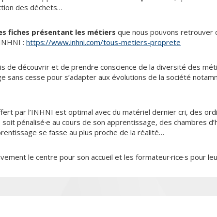
duction des déchets…
es fiches présentant les métiers
que nous pouvons retrouver d
’INHNI :
https://www.inhni.com/tous-metiers-proprete
is de découvrir et de prendre conscience de la diversité des mé
ge sans cesse pour s’adapter aux évolutions de la société nota
fert par l’INHNI est optimal avec du matériel dernier cri, des ord
e soit pénalisé·e au cours de son apprentissage, des chambres d’hô
prentissage se fasse au plus proche de la réalité…
ment le centre pour son accueil et les formateur·rice·s pour leur 