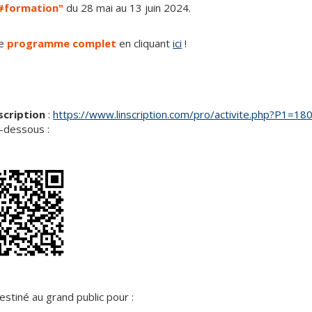
 #formation"
du 28 mai au 13 juin 2024.
le
programme complet
en cliquant
ici
!
nscription
:
https://www.linscription.com/pro/activite.php?P1=18
i-dessous :
stiné au grand public pour :