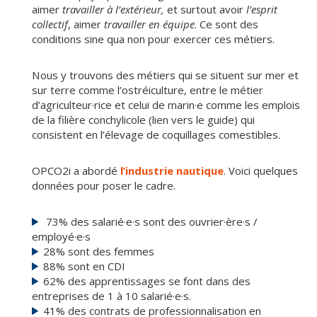
aimer
travailler à l’extérieur,
et surtout avoir
l’esprit
collectif
, aimer
travailler en équipe
. Ce sont des
conditions sine qua non pour exercer ces métiers.
Nous y trouvons des métiers qui se situent sur mer et
sur terre comme l’ostréiculture, entre le métier
d’agriculteur·rice et celui de marin·e comme les emplois
de la filière conchylicole (lien vers le guide) qui
consistent en l’élevage de coquillages comestibles.
OPCO2i a abordé
l’industrie nautique
. Voici quelques
données pour poser le cadre.
73% des salarié·e·s sont des ouvrier·ère·s /
employé·e·s
28% sont des femmes
88% sont en CDI
62% des apprentissages se font dans des
entreprises de 1 à 10 salarié·e·s.
41% des contrats de professionnalisation en