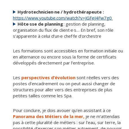
Hydrotechnicien·ne / hydrothérapeute :
https://www.youtube.com/watch?v=JGFeJ4Fw7g0
Hôte·sse de planning
: gestion de planning,
organisation du flux de client·e·s… En bref, son rôle
s’apparente à celui d’un·e chef·fe d’orchestre
Les formations sont accessibles en formation initiale ou
en alternance ou encore sous la forme de certificats
développés directement par l’entreprise.
Les
perspectives d’évolution
sont réelles vers des
postes d’encadrement ou on peut aussi changer de
structures pour aller vers des entreprises de plus
petites tailles comme les Spa.
Pour conclure, je dois avouer qu’en assistant à ce
Panorama des Métiers de la mer,
je ne m’attendais
pas à cette pluralité de métiers : sur l’eau, sur terre, la
possibilité d’exercer son métier autrement, de pouvoir