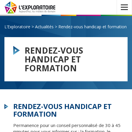
Ouvrir
le
menu
L’Exploratoire
>
Actualités
>
Rendez-vous handicap et formation
RENDEZ-VOUS
HANDICAP ET
FORMATION
RENDEZ-VOUS HANDICAP ET
FORMATION
Permanence pour un conseil personnalisé de 30 à 45
minutes pour vous informer sur : la formation, le