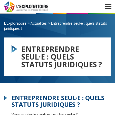
Ouvrir
le
menu
L’Exploratoire
>
Actualités
>
Entreprendre seul·e : quels statuts
juridiques ?
ENTREPRENDRE
SEUL·E : QUELS
STATUTS JURIDIQUES ?
ENTREPRENDRE SEUL·E : QUELS
STATUTS JURIDIQUES ?
Vous souhaitez entreprendre seul·e ?