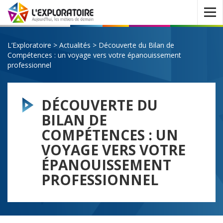
Ouvrir
le
menu
L’Exploratoire
>
Actualités
>
Découverte du Bilan de
Compétences : un voyage vers votre épanouissement
professionnel
DÉCOUVERTE DU
BILAN DE
COMPÉTENCES : UN
VOYAGE VERS VOTRE
ÉPANOUISSEMENT
PROFESSIONNEL