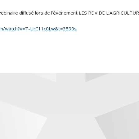
e webinaire diffusé lors de l’événement LES RDV DE L’AGRIC
com/watch?v=T-UrC11c0Lw&t=3590s