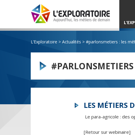
L’EX
L’Exploratoire
>
Actualités
>
#parlonsmetiers : les mét
#PARLONSMETIERS :
LES MÉTIERS 
Le para-agricole : des o
[Retour sur webinaire]