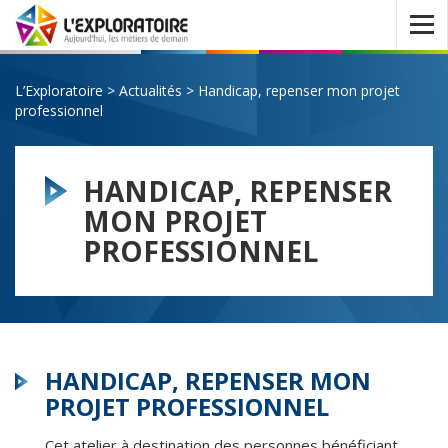
Ouvrir
le
menu
L’Exploratoire
>
Actualités
>
Handicap, repenser mon projet
professionnel
HANDICAP, REPENSER
MON PROJET
PROFESSIONNEL
HANDICAP, REPENSER MON
PROJET PROFESSIONNEL
Cet atelier à destination des personnes bénéficiant