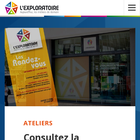
Ouvrir
le
menu
ATELIERS
Consultez la