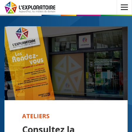
Ouvrir
le
menu
ATELIERS
Consultez la