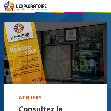
Ouvrir
le
menu
ATELIERS
Consultez la